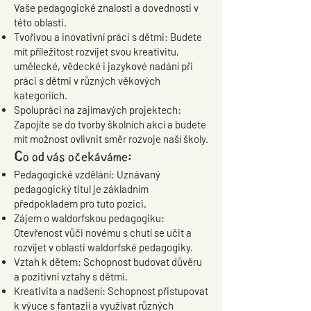
Vaše pedagogické znalosti a dovednosti v
této oblasti.
Tvořivou a inovativní práci s dětmi: Budete
mít příležitost rozvíjet svou kreativitu,
umělecké, vědecké i jazykové nadání při
práci s dětmi v různých věkových
kategoriích.
Spolupráci na zajímavých projektech:
Zapojíte se do tvorby školních akcí a budete
mít možnost ovlivnit směr rozvoje naší školy.
Co od vás očekáváme:
Pedagogické vzdělání: Uznávaný
pedagogický titul je základním
předpokladem pro tuto pozici.
Zájem o waldorfskou pedagogiku:
Otevřenost vůči novému s chutí se učit a
rozvíjet v oblasti waldorfské pedagogiky.
Vztah k dětem: Schopnost budovat důvěru
a pozitivní vztahy s dětmi.
Kreativita a nadšení: Schopnost přistupovat
k výuce s fantazií a využívat různých