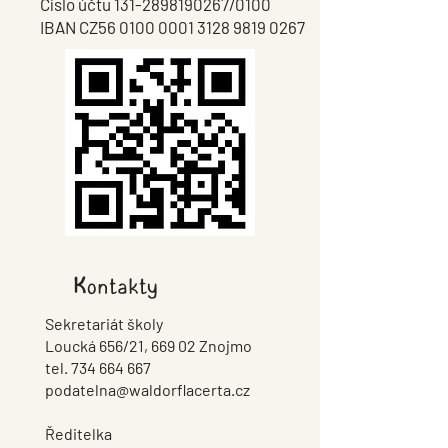
Číslo účtu
131-2898190267
/0100
rodina“ v rámci Týdne pro
IBAN CZ56 0100 0001 3128 9819 0267
rodinu. Připravili jsme
Strašidlo cantervillské – prv
stanoviště, kde si společně
divadlo našich osmáků
celá rodina vyzkoušela
důležitost sp
Kontakty
Sekretariát školy
Loucká 656/21, 669 02 Znojmo
tel.
734 664 667
podatelna@waldorflacerta.cz
Ředitelka