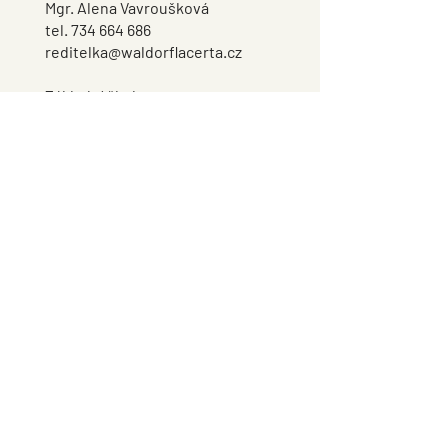
Mgr. Alena Vavroušková
tel.
734 664 686
reditelka@waldorflacerta.cz
Základní škola
tel.
733 798 584
Školní družina
tel.
734 664 690
Školní jídelna
tel.
733 798 504
Navštivte nás
Waldorfská základní škola Lacerta,
z.ú.