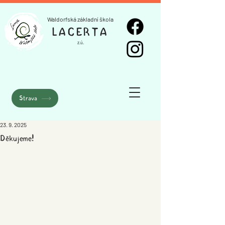
Waldorfská základní škola
LACERTA
z.ú.
Strava
23. 9. 2025
Děkujeme!