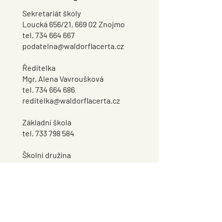
Sekretariát školy
Loucká 656/21, 669 02 Znojmo
tel.
734 664 667
podatelna@waldorflacerta.cz
Ředitelka
Mgr. Alena Vavroušková
tel.
734 664 686
reditelka@waldorflacerta.cz
Základní škola
tel.
733 798 584
Školní družina
tel.
734 664 690
Školní jídelna
tel.
733 798 504