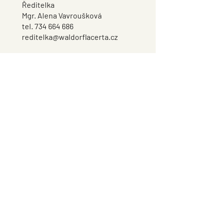
Ředitelka
Mgr. Alena Vavroušková
tel.
734 664 686
reditelka@waldorflacerta.cz
Základní škola
tel.
733 798 584
Školní družina
tel.
734 664 690
Školní jídelna
tel.
733 798 504
Navštivte nás
Waldorfská základní škola Lacerta,