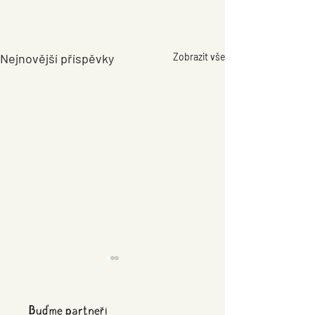
Nejnovější příspěvky
Zobrazit vše
Týden pro rodinu
V neděli 17. 5. 2026 se naše
Buďme partneři
škola zapojila do krásné akce