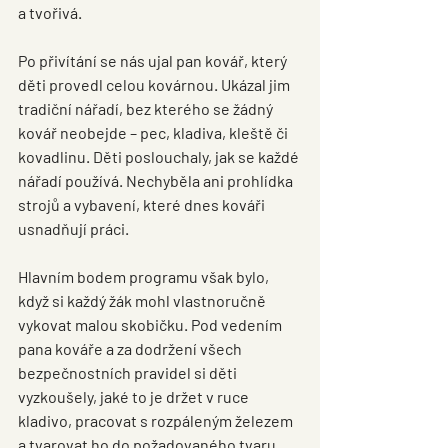
a tvořivá.
Po přivítání se nás ujal 
pan kovář
, který 
děti provedl celou kovárnou. Ukázal jim 
tradiční 
nářadí
, bez kterého se žádný 
kovář neobejde – pec, kladiva, kleště či 
kovadlinu. Děti poslouchaly, jak se každé 
nářadí používá. Nechyběla ani prohlídka 
strojů a vybavení
, které dnes kováři 
usnadňují práci.
Hlavním bodem programu však bylo, 
když si každý žák mohl 
vlastnoručně 
vykovat malou skobičku
. Pod vedením 
pana kováře a za dodržení všech 
bezpečnostních pravidel si děti 
vyzkoušely, jaké to je držet v ruce 
kladivo, pracovat s rozpáleným železem 
a tvarovat ho do požadovaného tvaru. 