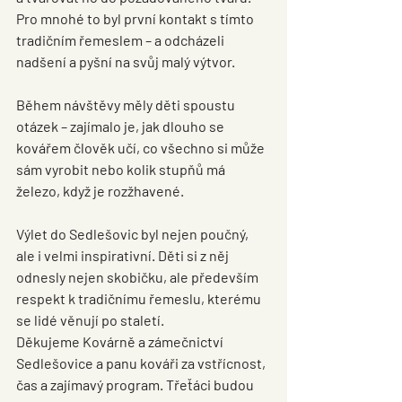
Pro mnohé to byl první kontakt s tímto 
tradičním řemeslem – a odcházeli 
nadšení a pyšní na svůj malý výtvor.
Během návštěvy měly děti spoustu 
otázek
 – zajímalo je, jak dlouho se 
kovářem člověk učí, co všechno si může 
sám vyrobit nebo kolik stupňů má 
železo, když je rozžhavené.
Výlet do Sedlešovic byl nejen poučný, 
ale i velmi inspirativní. Děti si z něj 
odnesly nejen skobičku, ale především 
respekt k tradičnímu řemeslu
, kterému 
se lidé věnují po staletí.
Děkujeme 
Kovárně a zámečnictví 
Sedlešovice
 a panu kováři za vstřícnost, 
čas a zajímavý program. Třeťáci budou 