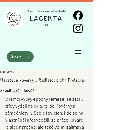
Waldorfská základní škola
LACERTA
z.ú.
Strava
5. 6. 2025
Návštěva kovárny v Sedlešovicích: Třeťáci si
zkusili práci kováře
V rámci výuky epochy 
řemesel
 se žáci 
3. 
třídy
 vydali na exkurzi do 
Kovárny a 
zámečnictví v Sedlešovicích
, kde se na 
vlastní oči přesvědčili, že práce kováře 
je sice náročná, ale také velmi zajímavá 