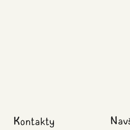
Týden pro rodinu
V neděli 17. 5. 2026 se naše škola
zapojila do krásné akce města
Navš
Kontakty
Znojmo „Baví se celá rodina“ v
rámci Týdne pro rodinu. Připravili