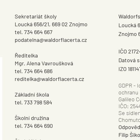
jsme stanoviště, kde si společně
POSLEC
celá rodina vyzkoušela důležitost
Sekretariát školy
Waldorfs
sp
Loucká 656/21, 669 02 Znojmo
Loucká 6
tel. 734 664 667
Znojmo 
podatelna@waldorflacerta.cz
​IČO 217
Ředitelka
Datová s
Mgr. Alena Vavroušková
IZO 1811
tel. 734 664 686
reditelka@waldorflacerta.cz
GDPR - I
ochranu 
Základní škola
Galileo C
tel. 733 798 584
IČO: 254
Se sídle
Školní družina
Chomut
tel. 734 664 690
Odpověd
Filip Šik