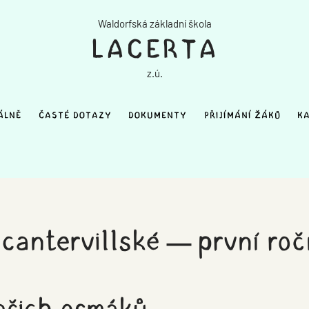
Waldorfská základní škola
LACERTA
z.ú.
ÁLNĚ
ČASTÉ DOTAZY
DOKUMENTY
PŘIJÍMÁNÍ ŽÁKŮ
KA
 cantervillské – první ro
ašich osmáků