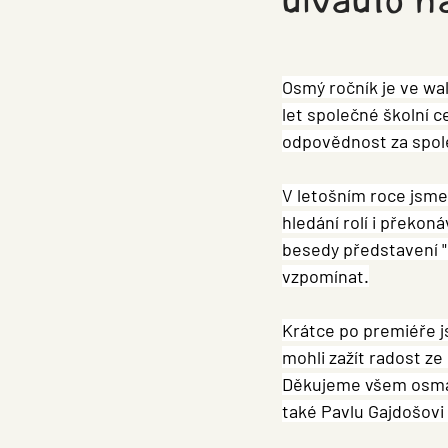
Osmý ročník je ve wal
let společné školní c
odpovědnost za spole
V letošním roce jsme 
hledání rolí i překon
besedy představení "
vzpomínat.
Krátce po premiéře js
mohli zažít radost ze
Děkujeme všem osmáků
také Pavlu Gajdošovi 