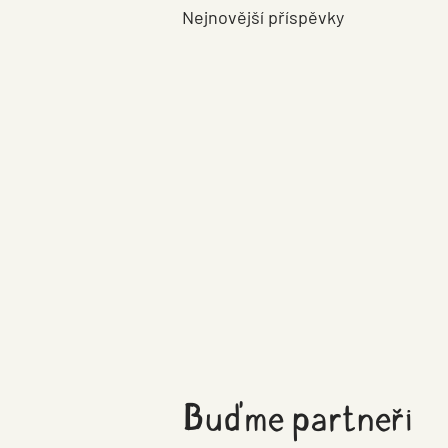
Nejnovější příspěvky
Buďme partneři
Úřední hodiny v době prázdnin