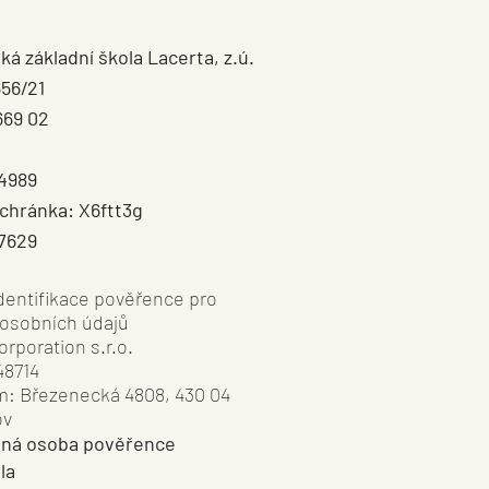
HNĚTE SI VOLÁNÍ Z OLYMPU
ká základní škola Lacerta, z.ú.
56/21
669 02
24989
chránka: X6ftt3g
47629
dentifikace pověřence pro
osobních údajů
orporation s.r.o.
48714
m: Březenecká 4808, 430 04
ov
ná osoba pověřence
ola