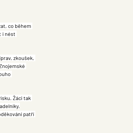
zat, co během 
 i nést 
íprav, zkoušek, 
e Znojemské 
louho 
sku. Žáci tak 
adelníky.
děkování patří 