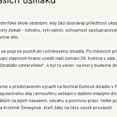
dorfské škole obdobím, kdy žáci dostávají příležitost uká
esty získali – odvahu, vytrvalost, schopnost spolupracovat
čné dílo.
se poprvé pustili do ročníkového divadla. Po měsících př
ávání vlastních hranic uvedli naši osmáci 29. Května v sál
Strašidlo cantervillské"
. A byl to večer, na který budeme d
me s představením vyrazili na festival Duhové divadlo v Pí
 společného díla i atmosféru setkání s dalšími mladými div
m za jejich nasazení, odvahu a poctivou práci. Velké po
a Kristíně Šimegové, kteří žáky na této cestě provázeli.