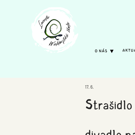
AKTU
O NÁS ▼
17. 6.
Strašidlo
divadlo n