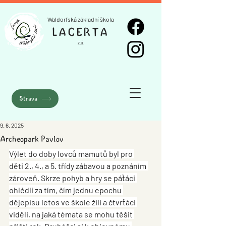
Waldorfská základní škola
LACERTA
z.ú.
Strava
9. 6. 2025
Archeopark Pavlov
Výlet do doby lovců mamutů byl pro 
děti 2., 4., a 5. třídy zábavou a poznáním 
zároveň. Skrze pohyb a hry se páťáci 
ohlédli za tím, čím jednu epochu 
dějepisu letos ve škole žili a čtvrťáci 
viděli, na jaká témata se mohu těšit 