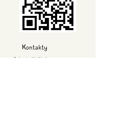
Kontakty
Sekretariát školy
Loucká 656/21, 669 02 Znojmo
tel.
734 664 667
podatelna@waldorflacerta.cz
Ředitelka
Mgr. Alena Vavroušková
tel.
734 664 686
reditelka@waldorflacerta.cz
Základní škola
tel.
733 798 584