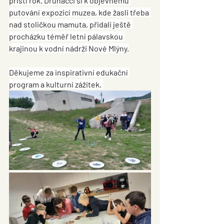
příští rok. Druháčci si k objevnému 
putování expozicí muzea, kde žasli třeba 
nad stoličkou mamuta, přidali ještě 
procházku téměř letní pálavskou 
krajinou k vodní nádrži Nové Mlýny.
Děkujeme za inspirativní edukační 
program a kulturní zážitek. 