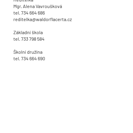
Mgr. Alena Vavroušková
tel.
734 664 686
reditelka@waldorflacerta.cz
Základní škola
tel.
733 798 584
Školní družina
tel.
734 664 690
Školní jídelna
tel.
733 798 504
Navštivte nás
Waldorfská základní škola Lacerta,
z.ú.